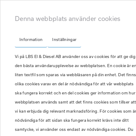
ÖPPETTIDER
|
Mån - tor: 07.00-16:30
|
Fre: 0
Denna webbplats använder cookies
Information
Inställningar
Vi på LBS El & Diesel AB använder oss av cookies för att ge dig
den bästa användarupplevelse av webbplatsen. En cookie är e
liten textfil som sparas via webbläsaren på din enhet. Det finn
olika cookies varav en del är nödvändiga för att vår webbplats
ska fungera korrekt och en del cookies ger information om hur
webbplatsen används samt att det finns cookies som tillser at
vi kan erbjuda dig relevant marknadsföring. För cookies som ä
AC-service 
nödvändiga för att sidan ska fungera korrekt krävs inte ditt
samtycke, vi använder oss endast av nödvändiga cookies. Du