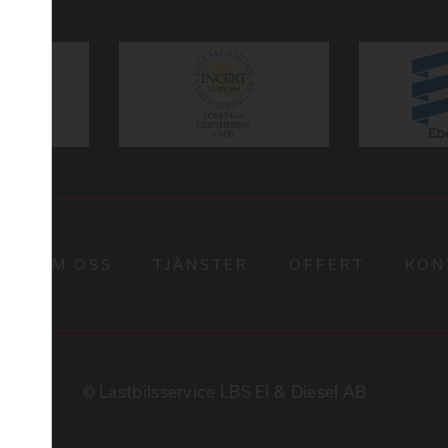
OM OSS
TJÄNSTER
OFFERT
KON
© Lastbilsservice LBS El & Diesel AB