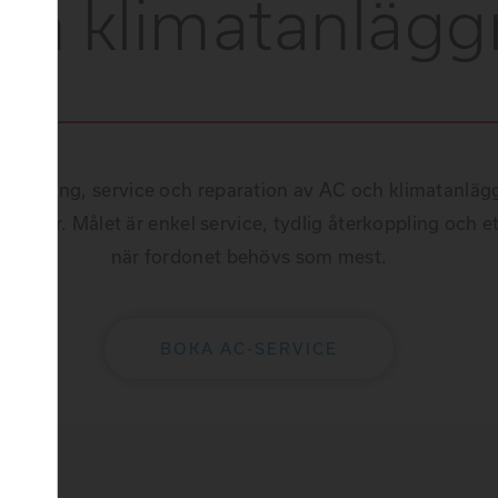
ch klimatanlägg
 felsökning, service och reparation av AC och klimatanlägg
sonbilar. Målet är enkel service, tydlig återkoppling och 
när fordonet behövs som mest.
BOKA AC-SERVICE