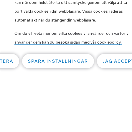
kan när som helst återta ditt samtycke genom att välja att ta
Vi hjälper företag och privatpersone
bort valda cookies i din webbläsare. Vissa cookies raderas
klimatanläggning påverkar komfort, si
automatiskt när du stänger din webbläsare.
Om du vill veta mer om vilka cookies vi använder och varför vi
AC-service för lastbil, tra
använder dem kan du besöka sidan med vår cookiepolicy.
TERA
SPARA INSTÄLLNINGAR
JAG ACCEP
Service och reparation in
körningar
Boka AC-service