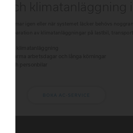
 och klimatanläggning 
torna immar igen eller när systemet läcker behövs noggran
 och reparation av klimatanläggningar på lastbil, transport
em och klimatanläggning
inför varma arbetsdagar och långa körningar
rdon och personbilar
BOKA AC-SERVICE